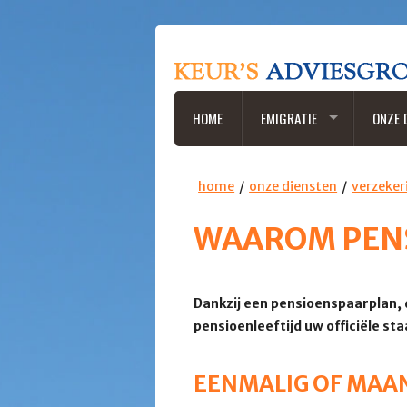
HOME
EMIGRATIE
ONZE 
home
onze diensten
verzeker
WAAROM PEN
Dankzij een pensioenspaarplan, d
pensioenleeftijd uw officiële st
EENMALIG OF MAA