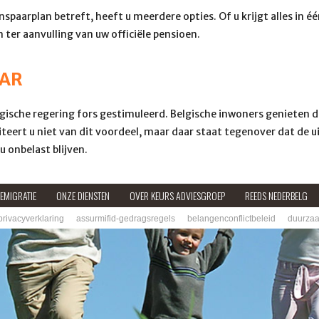
spaarplan betreft, heeft u meerdere opties. Of u krijgt alles in éé
ter aanvulling van uw officiële pensioen.
AAR
ische regering fors gestimuleerd. Belgische inwoners genieten d
iteert u niet van dit voordeel, maar daar staat tegenover dat de 
 onbelast blijven.
EMIGRATIE
ONZE DIENSTEN
OVER KEURS ADVIESGROEP
REEDS NEDERBELG
privacyverklaring
assurmifid-gedragsregels
belangenconflictbeleid
duurzaa