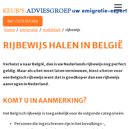
Bel +32 11 555 100
home
emigratie
mobiliteit
rijbewijs
RIJBEWIJS HALEN IN BELGIË
Verhuist u naar België, dan is uw Nederlands rijbewijs nog perfect
geldig. Maar als u het moet laten vernieuwen, kiest u beter voor
een Belgisch rijbewijs want dat is goedkoper dan een rijbewijs
aanvragen in Nederland.
KOMT U IN AANMERKING?
Het Belgisch rijbewijs is toegankelijk voor de volgende categorieën:
Personen die ingeschreven zijn in het bevolkings-,