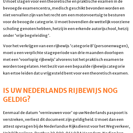
U moet slagen voor een theoretische en praktische examen in de
bevoegde examencentra, medisch geschikt bevonden worden en
niet vervallen zijn van het recht om een motorvoertuig te besturen
voor de beoogde categorie. U moet bovendien de wettelijk voorziene
scholing genoten hebben, hetzij in een erkende autorijschool, hetzij
onder 'vrije begeleiding'.
Voor het verkrijgen van een rijbewijs ‘categorie B’ (personenwagen),
moet u een verplichte stageperiode van drie maanden doorlopen
met een ‘voorlopig rijbewijs’ alvorens tot het praktisch examen te
worden toegelaten. Het bezit van een bepaalde rijbewijscategorie
kan ertoe leiden dat u vrijgesteld bent voor een theoretisch examen.
IS UW NEDERLANDS RIJBEWIJS NOG
GELDIG?
Eenmaal de datum 'vernieuwen voor' op uw Nederlands paspoort is
verstreken, verliest dit document zijn geldigheid. U moet dan een
attest opvragen bij de Nederlandse Rijksdienst voor het Wegverkeer,