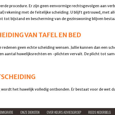
eerde procedure. Er zijn geen eenvormige rechtsgevolgen aan ver
aal) rekening met de feitelijke scheiding. U blijft getrouwd, met a
cht tot bijstand en bescherming van de gezinswoning blijven besta
EIDING VAN TAFEL EN BED
 redenen geen echte scheiding wensen. Jullie kunnen dan een sch
een aantal huwelijksrechten en -plichten vervalt. De plicht tot 
TSCHEIDING
g, wordt het huwelijk volledig ontbonden. Er bestaat voor de wet 
EMIGRATIE
ONZE DIENSTEN
OVER KEURS ADVIESGROEP
REEDS NEDERBELG