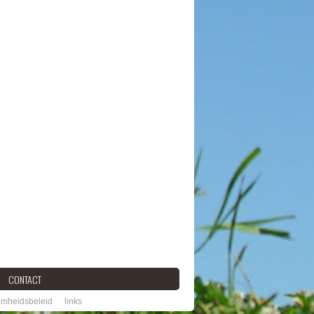
CONTACT
mheidsbeleid
links