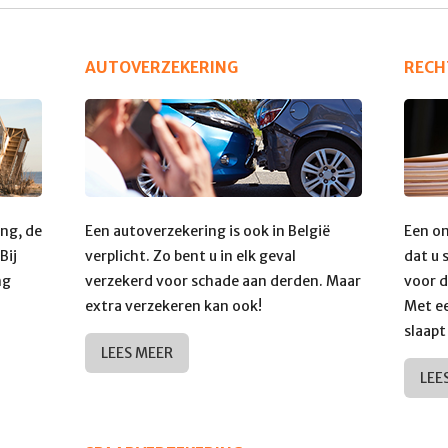
AUTOVERZEKERING
RECH
ng, de
Een autoverzekering is ook in België
Een on
Bij
verplicht. Zo bent u in elk geval
dat u 
ng
verzekerd voor schade aan derden. Maar
voor d
extra verzekeren kan ook!
Met e
slaapt
LEES MEER
LEE