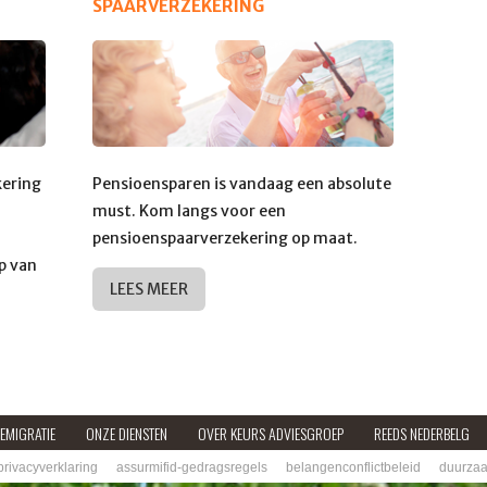
SPAARVERZEKERING
kering
Pensioensparen is vandaag een absolute
must. Kom langs voor een
d
pensioenspaarverzekering op maat.
p van
LEES MEER
EMIGRATIE
ONZE DIENSTEN
OVER KEURS ADVIESGROEP
REEDS NEDERBELG
privacyverklaring
assurmifid-gedragsregels
belangenconflictbeleid
duurzaa