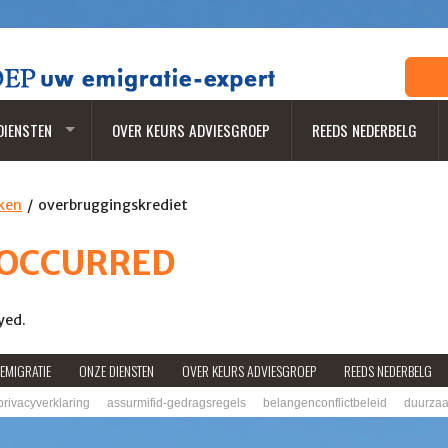
DIENSTEN
OVER KEURS ADVIESGROEP
REEDS NEDERBELG
ken
overbruggingskrediet
 OCCURRED
yed.
EMIGRATIE
ONZE DIENSTEN
OVER KEURS ADVIESGROEP
REEDS NEDERBELG
privacyverklaring
assurmifid-gedragsregels
belangenconflictbeleid
duurzaa