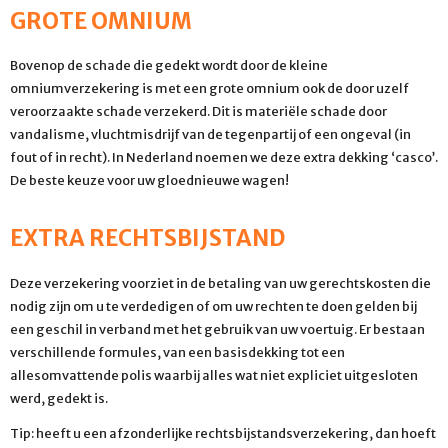
GROTE OMNIUM
Bovenop de schade die gedekt wordt door de kleine
omniumverzekering is met een grote omnium ook de door uzelf
veroorzaakte schade verzekerd. Dit is materiële schade door
vandalisme, vluchtmisdrijf van de tegenpartij of een ongeval (in
fout of in recht). In Nederland noemen we deze extra dekking ‘casco’.
De beste keuze voor uw gloednieuwe wagen!
EXTRA RECHTSBIJSTAND
Deze verzekering voorziet in de betaling van uw gerechtskosten die
nodig zijn om u te verdedigen of om uw rechten te doen gelden bij
een geschil in verband met het gebruik van uw voertuig. Er bestaan
verschillende formules, van een basisdekking tot een
allesomvattende polis waarbij alles wat niet expliciet uitgesloten
werd, gedekt is.
Tip: heeft u een afzonderlijke rechtsbijstandsverzekering, dan hoeft