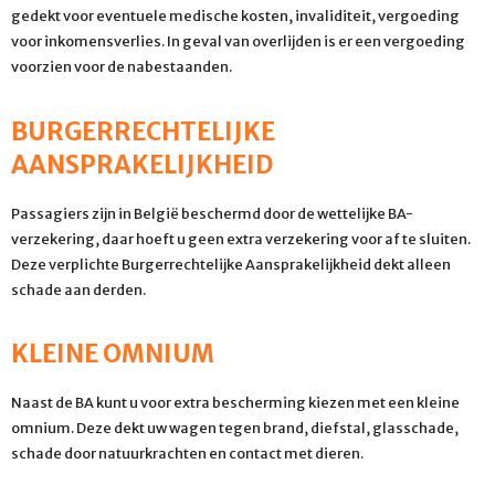
gedekt voor eventuele medische kosten, invaliditeit, vergoeding
voor inkomensverlies. In geval van overlijden is er een vergoeding
voorzien voor de nabestaanden.
BURGERRECHTELIJKE
AANSPRAKELIJKHEID
Passagiers zijn in België beschermd door de wettelijke BA-
verzekering, daar hoeft u geen extra verzekering voor af te sluiten.
Deze verplichte Burgerrechtelijke Aansprakelijkheid dekt alleen
schade aan derden.
KLEINE OMNIUM
Naast de BA kunt u voor extra bescherming kiezen met een kleine
omnium. Deze dekt uw wagen tegen brand, diefstal, glasschade,
schade door natuurkrachten en contact met dieren.