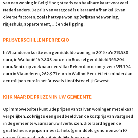
van een woning in België nog steeds een haalbare kaart voor veel
Nederlanders. De prijs van vastgoed is uiteraard afhankelijk van
diverse factoren, zoals het type woning (vrijstaande woning,
rijtjeshuis, appartement, …) en de ligging.
PRIJSVERSCHILLEN PER REGIO
In Vlaanderen kostte een gemiddelde woning in 2015 zo’n 213.588
euro, in Wallonië 149.808 euro en in Brussel gemiddeld 365.204
euro. Bent u op zoek naar een villa? Reken dan op ongeveer 355.394
euro in Vlaanderen, 262.973 euro in Wallonië en nét iets minder dan
een miljoen euro in het Brussels Hoofdstedelijk Gewest.
KIJK NAAR DE PRIJZEN IN UW GEMEENTE
Op immowebsites kunt u de prijzen van tal van woningen met elkaar
vergelijken. Zo krijgt u een goed beeld van de kostprijs van vastgoed
in de gemeente waarnaar u wil verhuizen. Uiteraard liggen de
geafficheerde prijzen meestal iets (gemiddeld genomen zo’n 10
procent) hoger dan de uiteindelijke koopsom.