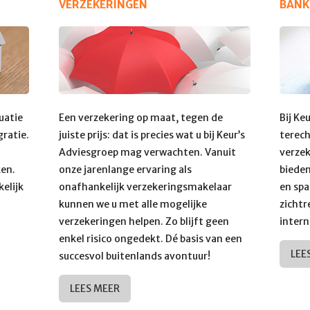
VERZEKERINGEN
BANK
uatie
Een verzekering op maat, tegen de
Bij Ke
gratie.
juiste prijs: dat is precies wat u bij Keur’s
terec
Adviesgroep mag verwachten. Vanuit
verzek
ken.
onze jarenlange ervaring als
bieden
kelijk
onafhankelijk verzekeringsmakelaar
en spa
kunnen we u met alle mogelijke
zichtr
verzekeringen helpen. Zo blijft geen
intern
enkel risico ongedekt. Dé basis van een
LEE
succesvol buitenlands avontuur!
LEES MEER